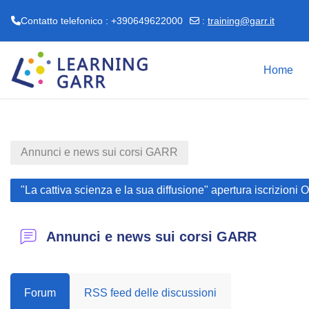
Contatto telefonico : +390649622000
:
training@garr.it
Vai al contenuto principale
Home
Annunci e news sui corsi GARR
"La cattiva scienza e la sua diffusione" apertura iscrizion
Annunci e news sui corsi GARR
Forum
RSS feed delle discussioni