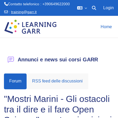
Contatto telefonico : +390649622000
Login
Attiva/disattiva 
:
training@garr.it
Vai al contenuto principale
Home
Annunci e news sui corsi GARR
Forum
RSS feed delle discussioni
"Mostri Marini - Gli ostacoli
tra il dire e il fare Open