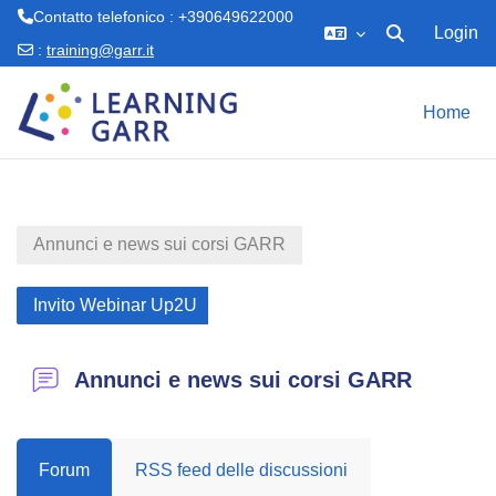
Contatto telefonico : +390649622000
Login
Attiva/disattiva 
:
training@garr.it
Vai al contenuto principale
Home
Annunci e news sui corsi GARR
Invito Webinar Up2U
Annunci e news sui corsi GARR
Forum
RSS feed delle discussioni