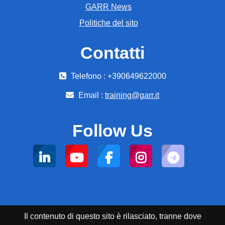
GARR News
Politiche del sito
Contatti
Telefono : +390649622000
Email :
training@garr.it
Follow Us
Il contenuto di questo sito è rilasciato, tranne dove