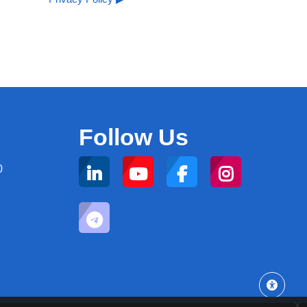
Follow Us
0
x