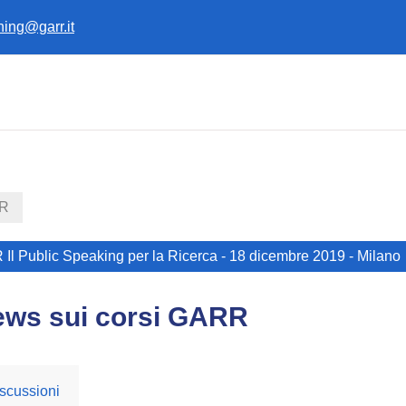
ining@garr.it
RR
 Il Public Speaking per la Ricerca - 18 dicembre 2019 - Milano
ews sui corsi GARR
scussioni