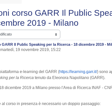
ioni corso GARR Il Public Spea
icembre 2019 - Milano
o GARR Il Public Speaking per la Ricerca - 18 dicembre 2019 - Mi
-
martedì, 19 novembre 2019, 15:22
 piattaforma e-learning del GARR (
https://learning.garr.it/
) sono ap
aking per la Ricerca
tenuto da Eleonora Napolitano (GARR).
rno 18 dicembre 2019 a Milano presso l'Area di Ricerca INAF - CN
one al corso in presenza è necessario un doppio passaggio: