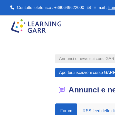
Contatto telefonico : +390649622000
E-mail
:
tra
Vai al contenuto principale
Annunci e news sui corsi GA
Apertura iscrizioni corso GARR
Annunci e n
Forum
RSS feed delle di