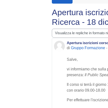
Apertura iscriz
Ricerca - 18 d
Modalità visualizzazione
Apertura iscrizioni cors
Numero di risposte: 0
di
Gruppo Formazione
Salve,
vi informiamo che sulla
presenza:
Il Public Spe
Il corso si terrà il gio
con orario 09.00-18.00
Per effettuare l'iscrizi