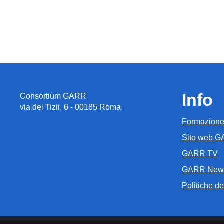
Info
Consortium GARR
via dei Tizii, 6 - 00185 Roma
Formazion
Sito web 
GARR TV
GARR New
Politiche del