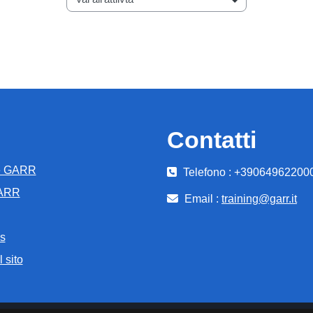
Vai all'attiivtà
Contatti
e GARR
Telefono : +39064962200
GARR
Email :
training@garr.it
s
 sito