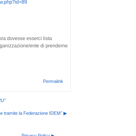
iew.php?id=89
ora dovesse esserci lista
 organizzazione/ente di prenderne
Permalink
2U"
e tramite la Federazione IDEM" ▶︎
Privacy Policy ▶︎