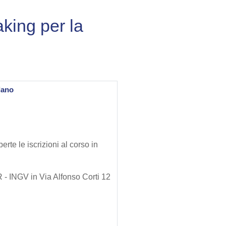
king per la
lano
erte le iscrizioni al corso in
R - INGV in Via Alfonso Corti 12