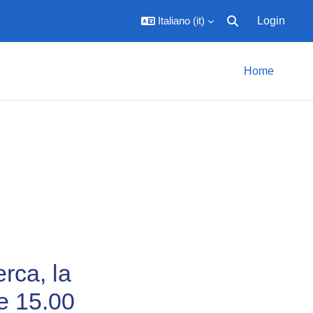
Italiano ‎(it)‎
Login
Attiva/disattiva inpu
Home
erca, la
re 15.00