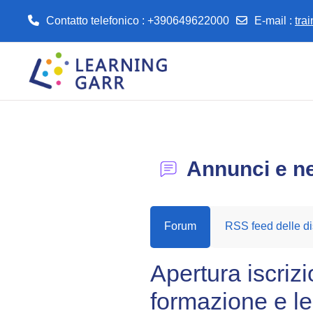
Contatto telefonico : +390649622000
E-mail
:
tra
Vai al contenuto principale
Annunci e n
Forum
RSS feed delle di
Apertura iscrizi
formazione e le