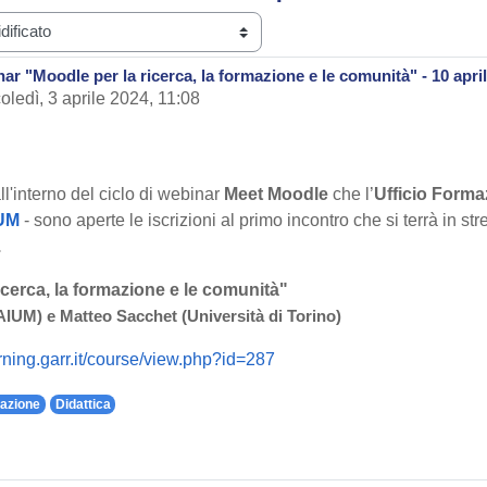
ar "Moodle per la ricerca, la formazione e le comunità" - 10 apri
oledì, 3 aprile 2024, 11:08
l'interno del ciclo di webinar
Meet Moodle
che l’
Ufficio Form
UM
- sono aperte le iscrizioni al primo incontro che si terrà in st
.
icerca, la formazione e le comunità"
AIUM) e Matteo Sacchet (Università di Torino)
arning.garr.it/course/view.php?id=287
azione
Didattica