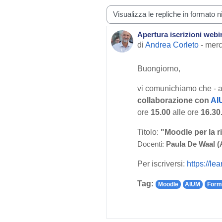
Modalità visualizzazione
Apertura iscrizioni webin
Numero di risposte: 0
di
Andrea Corleto
-
merc
Buongiorno,
vi comunichiamo che - al
collaborazione con
AI
ore
15.00
alle ore
16.30
Titolo:
"Moodle per la r
Docenti:
Paula De Waal (
Per iscriversi:
https://le
Tag:
Moodle
AIUM
Form