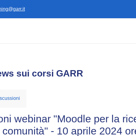
ining@garr.it
ews sui corsi GARR
scussioni
oni webinar "Moodle per la ric
 comunità" - 10 aprile 2024 o