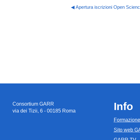
◀︎ Apertura iscrizioni Open Scienc
Info
Consortium GARR
via dei Tizii, 6 - 00185 Roma
Formazion
Sito web 
GARR TV