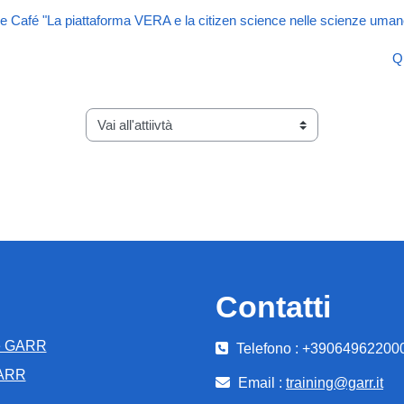
e Café "La piattaforma VERA e la citizen science nelle scienze umane 
Q
Vai all'attiivtà
Contatti
e GARR
Telefono : +39064962200
GARR
Email :
training@garr.it