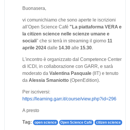
Buonasera,
vi comunichiamo che sono aperte le iscrizioni
all'Open Science Café
"La piattaforma VERA e
la citizen science nelle scienze umane e
sociali
" che si terrà in streaming il giorno
11
aprile 202
4
dalle
14.30
alle
15.30
.
L'incontro è organizzato dal Competence Center
di ICDI, in collaborazione con GARR, e sarà
moderato da
Valentina Pasquale
(IIT) e tenuto
da
Alessia Smaniotto
(OpenEdition).
Per iscriversi:
https://learning.garr.it/course/view.php?id=296
A presto
Tag:
open science
Open Science Café
citizen science