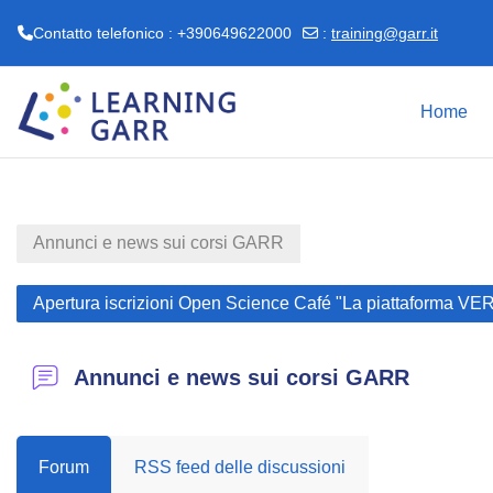
Contatto telefonico : +390649622000
:
training@garr.it
Vai al contenuto principale
Home
Annunci e news sui corsi GARR
Apertura iscrizioni Open Science Café "La piattaforma VERA
Annunci e news sui corsi GARR
Forum
RSS feed delle discussioni