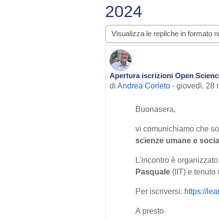
2024
Modalità visualizzazione
Apertura iscrizioni Open Science
Numero di risposte: 0
di
Andrea Corleto
-
giovedì, 28
Buonasera,
vi comunichiamo che son
scienze umane e socia
L'incontro è organizzat
Pasquale
(IIT) e tenuto
Per iscriversi:
https://le
A presto