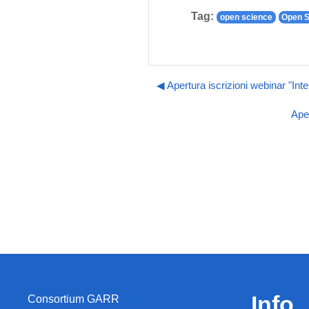
Tag:
open science
Open S
◀︎ Apertura iscrizioni webinar "In
Aper
Info
Consortium GARR