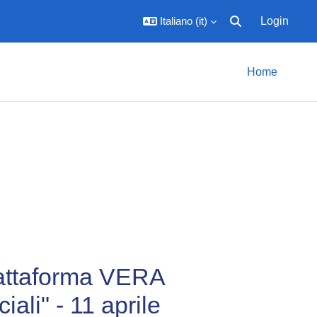
Italiano ‎(it)‎
Login
Attiva/disattiva inpu
Home
iattaforma VERA
ali" - 11 aprile