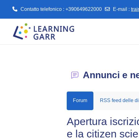
Contatto telefonico : +390649622000
E-mail
:
tra
Vai al contenuto principale
Annunci e n
Forum
RSS feed delle di
Apertura iscri
e la citizen sci