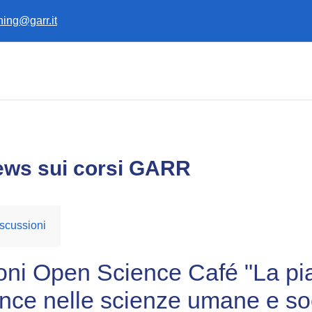
ining@garr.it
ews sui corsi GARR
scussioni
zioni Open Science Café "La p
ence nelle scienze umane e soci