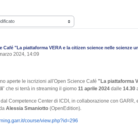
 Café "La piattaforma VERA e la citizen science nelle scienze uma
 marzo 2024, 14:09
o aperte le iscrizioni all'Open Science Café
"La piattaforma V
li
" che si terrà in streaming il giorno
11 aprile 202
4
dalle
14.30
a
o dal Competence Center di ICDI, in collaborazione con GARR,
 da
Alessia Smaniotto
(OpenEdition).
arning.garr.it/course/view.php?id=296