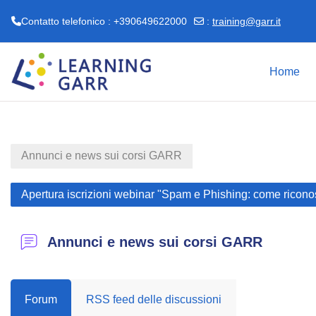
Contatto telefonico : +390649622000
:
training@garr.it
Vai al contenuto principale
Home
Annunci e news sui corsi GARR
Apertura iscrizioni webinar "Spam e Phishing: come ricono
Annunci e news sui corsi GARR
Forum
RSS feed delle discussioni