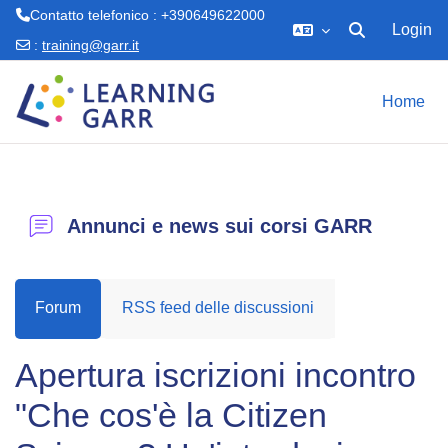
Contatto telefonico : +390649622000
Login
Attiva/disattiva 
:
training@garr.it
Vai al contenuto principale
Home
Annunci e news sui corsi GARR
Forum
RSS feed delle discussioni
Apertura iscrizioni incontro
"Che cos'è la Citizen