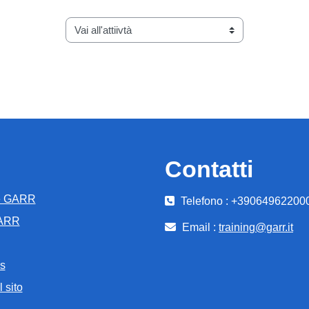
Vai all'attiivtà
Contatti
e GARR
Telefono : +39064962200
GARR
Email :
training@garr.it
s
 sito