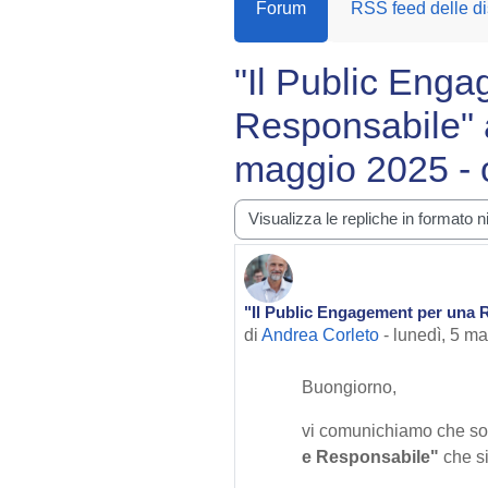
Forum
RSS feed delle di
"Il Public Eng
Responsabile" a
maggio 2025 - 
Modalità visualizzazione
"Il Public Engagement per una R
Numero di risposte: 0
di
Andrea Corleto
-
lunedì, 5 m
Buongiorno,
vi comunichiamo che son
e Responsabile"
che si