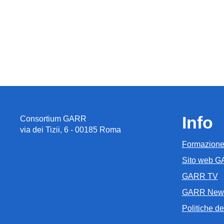
Info
Consortium GARR
via dei Tizii, 6 - 00185 Roma
Formazion
Sito web 
GARR TV
GARR New
Politiche del