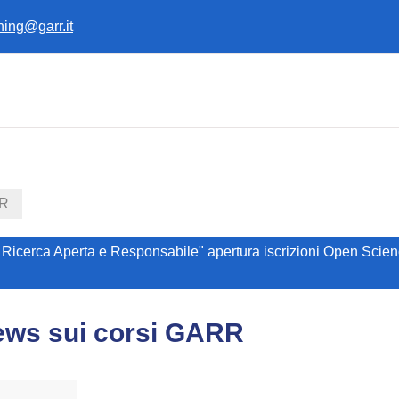
ining@garr.it
RR
 Ricerca Aperta e Responsabile" apertura iscrizioni Open Scien
ews sui corsi GARR