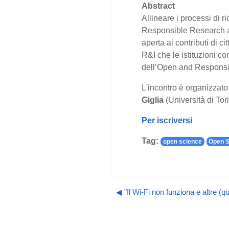
Abstract
Allineare i processi di r
Responsible Research an
aperta ai contributi di ci
R&I che le istituzioni c
dell’Open and Responsi
L'incontro è organizzato
Giglia
(Università di Tor
Per iscriversi
Tag:
open science
Open S
◀︎ "Il Wi-Fi non funziona e altre (