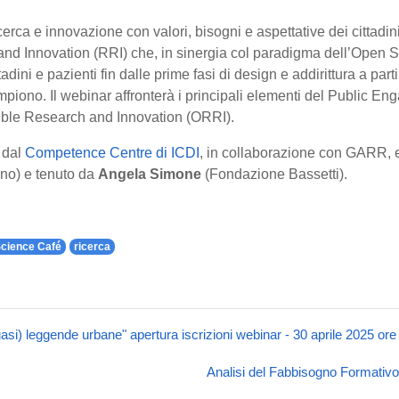
icerca e innovazione con valori, bisogni e aspettative dei cittadini
d Innovation (RRI) che, in sinergia col paradigma dell’Open Sci
ttadini e pazienti fin dalle prime fasi di design e addirittura a par
ompiono. Il webinar affronterà i principali elementi del Public E
ble Research and Innovation (ORRI).
 dal
Competence Centre di ICDI
, in collaborazione con GARR,
ino) e tenuto da
Angela Simone
(Fondazione Bassetti).
cience Café
ricerca
quasi) leggende urbane" apertura iscrizioni webinar - 30 aprile 2025 ore
Analisi del Fabbisogno Formativ