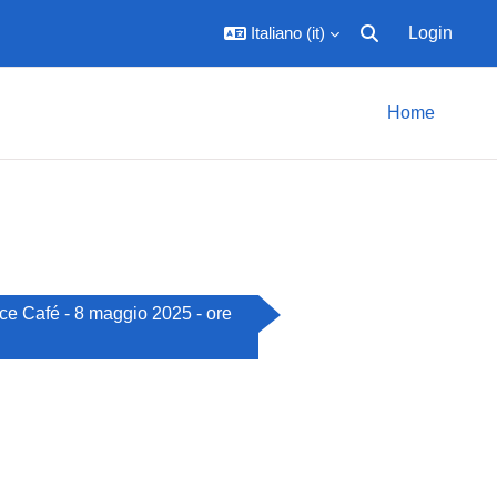
Italiano ‎(it)‎
Login
Attiva/disattiva inpu
Home
ce Café - 8 maggio 2025 - ore