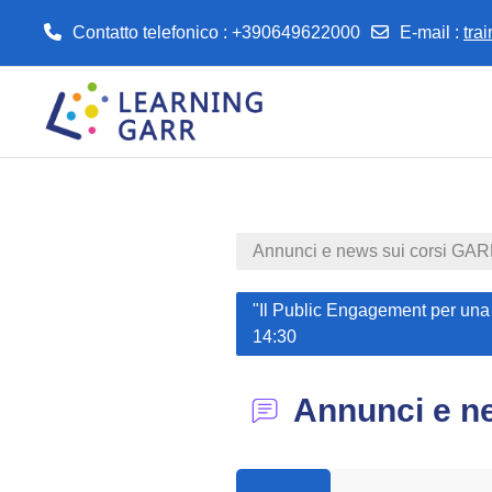
Contatto telefonico : +390649622000
E-mail
:
tra
Vai al contenuto principale
Annunci e news sui corsi GA
"Il Public Engagement per una
14:30
Annunci e n