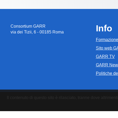
Info
Consortium GARR
via dei Tizii, 6 - 00185 Roma
Formazion
Sito web 
GARR TV
GARR New
Politiche del
Il contenuto di questo sito è rilasciato, tranne dove altrim