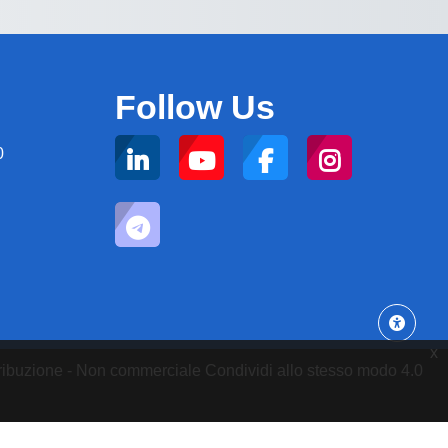
Follow Us
0
x
attribuzione - Non commerciale Condividi allo stesso modo 4.0