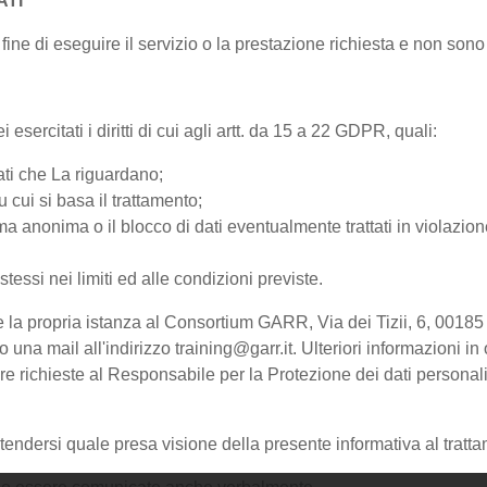
ATI
fine di eseguire il servizio o la prestazione richiesta e non sono c
esercitati i diritti di cui agli artt. da 15 a 22 GDPR, quali:
ati che La riguardano;
u cui si basa il trattamento;
a anonima o il blocco di dati eventualmente trattati in violazione
 stessi nei limiti ed alle condizioni previste.
olgere la propria istanza al Consortium GARR, Via dei Tizii, 6, 
 mail all'indirizzo training@garr.it. Ulteriori informazioni in 
sere richieste al Responsabile per la Protezione dei dati persona
endersi quale presa visione della presente informativa al tratta