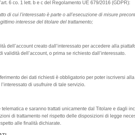
ll’art. 6 co. 1 lett. b e c del Regolamento UE 679/2016 (GDPR):
tto di cui l'interessato è parte o all'esecuzione di misure precont
gittimo interesse del titolare del trattamento;
idità dell’account creato dall’interessato per accedere alla piattafo
i validità dell’account, o prima se richiesto dall’interessato.
erimento dei dati richiesti è obbligatorio per poter iscriversi alla
l’interessato di usufruire di tale servizio.
 e telematica e saranno trattati unicamente dal Titolare e dagli i
ioni di trattamento nel rispetto delle disposizioni di legge necessa
petto alle finalità dichiarate.