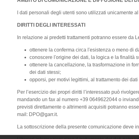
AMBITO DI COMUNICAZIONE E DIFFUSIONE DEI D
I dati personali degli utenti sono utilizzati unicamente al 
DIRITTI DEGLI INTERESSATI
In relazione ai predetti trattamenti potranno essere da Lei 
ottenere la conferma circa l'esistenza o meno di d
conoscere l'origine dei dati, la logica e la finalità s
ottenere la cancellazione, la trasformazione in form
dei dati stessi;
opporsi, per motivi legittimi, al trattamento dei dati
Per l’esercizio dei propri diritti l’interessato può riv
mandando un fax al numero +39 0649622044 o inviando una
previsti direttamente o altrimenti acquisiti potranno es
mail: DPO@garr.it.
La sottoscrizione della presente comunicazione deve int