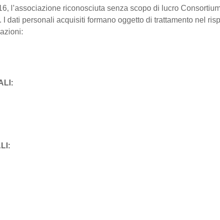
16, l’associazione riconosciuta senza scopo di lucro Consortium
li. I dati personali acquisiti formano oggetto di trattamento nel ri
mazioni:
LI:
LI: