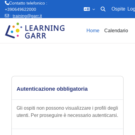
Contatto telefonico :
Ospite
Log
+390649622000
Attiva/disattiva in
:
training@garr.it
Vai al contenuto principale
Home
Calendario
Autenticazione obbligatoria
Gli ospiti non possono visualizzare i profili degli
utenti. Per proseguire è necessario autenticarsi.