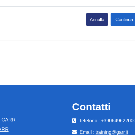
Annulla
Continua
Contatti
e GARR
Telefono : +39064962200
GARR
Email :
training@garr.it