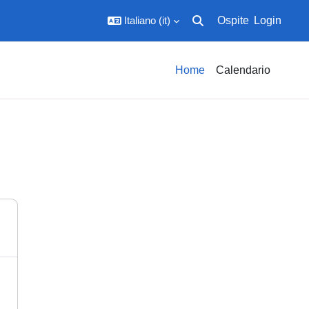
Italiano ‎(it)‎
Ospite
Login
Attiva/disattiva input di ric
Home
Calendario