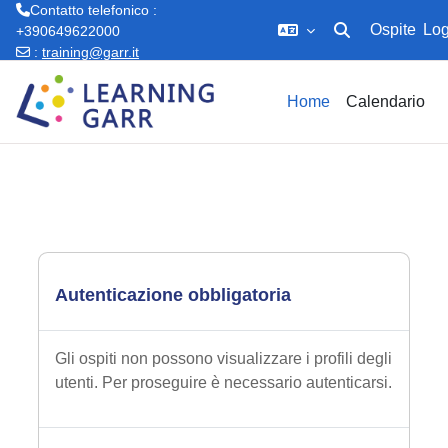
Contatto telefonico :
Ospite
Log
+390649622000
Attiva/disattiva in
:
training@garr.it
Vai al contenuto principale
Home
Calendario
Autenticazione obbligatoria
Gli ospiti non possono visualizzare i profili degli
utenti. Per proseguire è necessario autenticarsi.