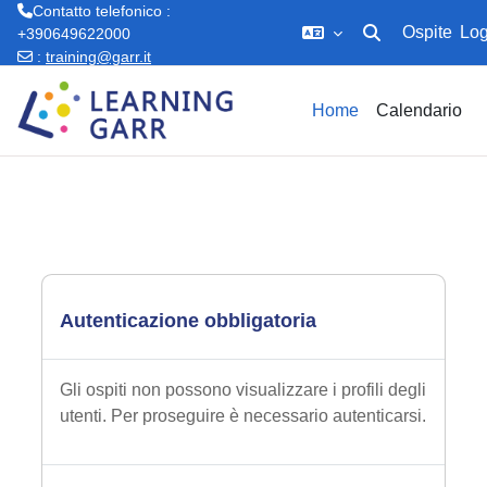
Contatto telefonico :
Ospite
Log
+390649622000
Attiva/disattiva in
:
training@garr.it
Vai al contenuto principale
Home
Calendario
Autenticazione obbligatoria
Gli ospiti non possono visualizzare i profili degli
utenti. Per proseguire è necessario autenticarsi.