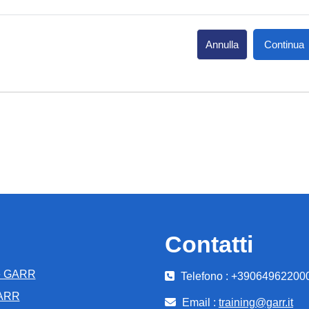
Annulla
Continua
Contatti
e GARR
Telefono : +39064962200
GARR
Email :
training@garr.it