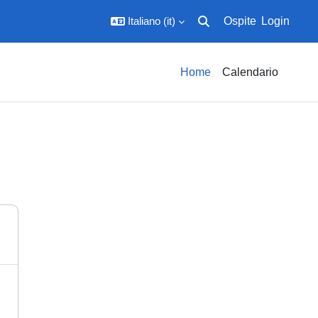
Italiano ‎(it)‎
Ospite
Login
Attiva/disattiva input di ric
Home
Calendario