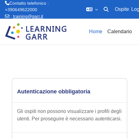
Contatto telefonico :
Ospite
Log
+390649622000
Attiva/disattiva in
:
training@garr.it
Vai al contenuto principale
Home
Calendario
Autenticazione obbligatoria
Gli ospiti non possono visualizzare i profili degli
utenti. Per proseguire è necessario autenticarsi.