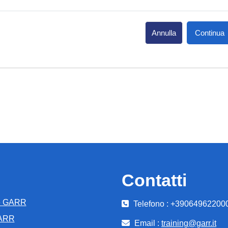
Annulla
Continua
Contatti
e GARR
Telefono : +39064962200
GARR
Email :
training@garr.it