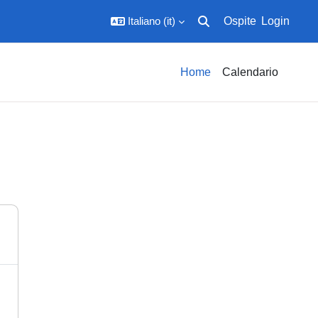
Italiano ‎(it)‎
Ospite
Login
Attiva/disattiva input di ric
Home
Calendario