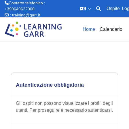
Contatto telefonico :
Ospite
Log
+390649622000
Attiva/disattiva in
:
training@garr.it
Vai al contenuto principale
Home
Calendario
Autenticazione obbligatoria
Gli ospiti non possono visualizzare i profili degli
utenti. Per proseguire è necessario autenticarsi.