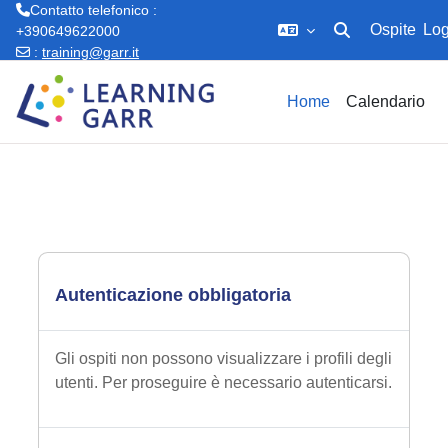
Contatto telefonico :
Ospite
Log
+390649622000
Attiva/disattiva in
:
training@garr.it
Vai al contenuto principale
Home
Calendario
Autenticazione obbligatoria
Gli ospiti non possono visualizzare i profili degli
utenti. Per proseguire è necessario autenticarsi.