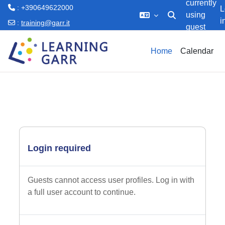
currently
: +390649622000
L
using
i
Toggle search inp
:
training@garr.it
guest
Skip to main content
access
Home
Calendar
Login required
Guests cannot access user profiles. Log in with
a full user account to continue.