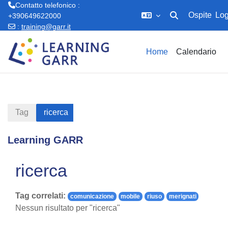
Contatto telefonico :
Ospite
Log
+390649622000
Attiva/disattiva in
:
training@garr.it
Vai al contenuto principale
Home
Calendario
Tag
ricerca
Learning GARR
ricerca
Tag correlati:
comunicazione
mobile
riuso
merignati
Nessun risultato per "ricerca"