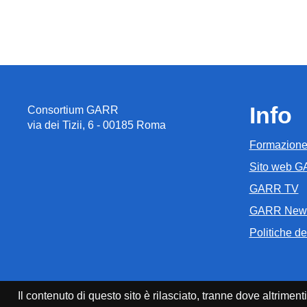
Info
Consortium GARR
via dei Tizii, 6 - 00185 Roma
Formazion
Sito web 
GARR TV
GARR New
Politiche del
Il contenuto di questo sito è rilasciato, tranne dove altrim