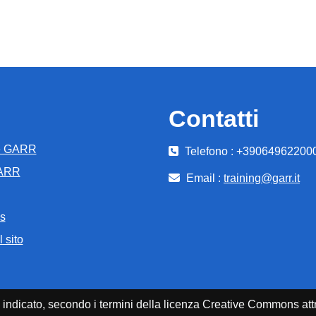
Contatti
e GARR
Telefono : +39064962200
GARR
Email :
training@garr.it
s
 sito
enti indicato, secondo i termini della licenza Creative Commons 