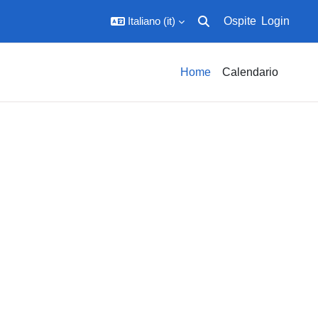
Italiano ‎(it)‎
Ospite
Login
Attiva/disattiva input di ric
Home
Calendario