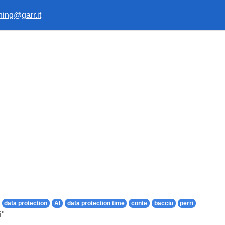
ining@garr.it
data protection
AI
data protection time
conte
bacciu
perri
i"