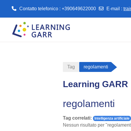
Contatto telefonico : +390649622000
E-mail
:
tra
Vai al contenuto principale
Tag
regolamenti
Learning GARR
regolamenti
Tag correlati:
Intelligenza artificiale
Nessun risultato per "regolament