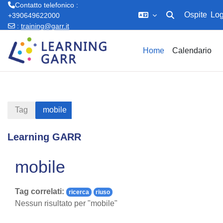
Contatto telefonico :
Ospite
Log
+390649622000
Attiva/disattiva in
:
training@garr.it
Vai al contenuto principale
Home
Calendario
Tag
mobile
Learning GARR
mobile
Tag correlati:
ricerca
riuso
Nessun risultato per "mobile"