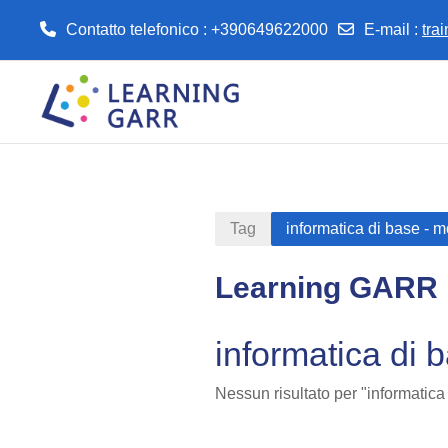
Contatto telefonico : +390649622000
E-mail
:
tra
Vai al contenuto principale
Tag
informatica di base - 
Learning GARR
informatica di 
Nessun risultato per "informatica