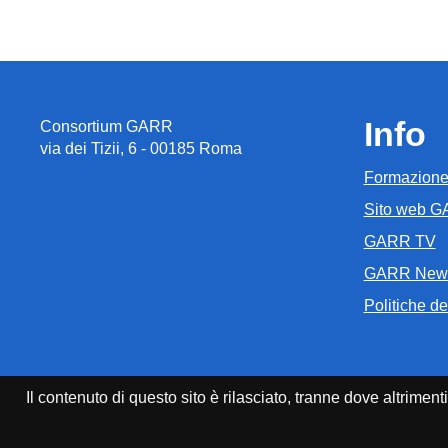
Info
Consortium GARR
via dei Tizii, 6 - 00185 Roma
Formazion
Sito web 
GARR TV
GARR New
Politiche del
Il contenuto di questo sito è rilasciato, tranne dove altrim