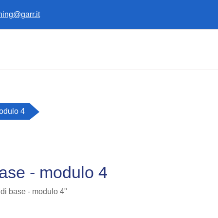
ining@garr.it
modulo 4
base - modulo 4
 di base - modulo 4"