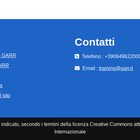
Contatti
e GARR
Telefono : +39064962200
GARR
Email :
training@garr.it
s
 sito
enti indicato, secondo i termini della licenza Creative Commons 
Internazionale