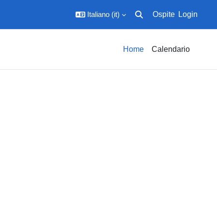
Italiano ‎(it)‎
Ospite
Login
Attiva/disattiva input di ric
Home
Calendario