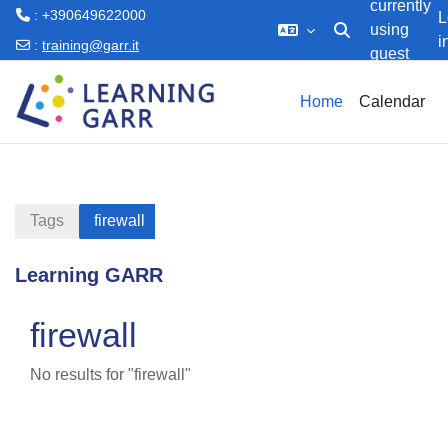
currently
: +390649622000
L
using
i
Toggle search inp
:
training@garr.it
guest
Skip to main content
access
Home
Calendar
Tags
firewall
Learning GARR
firewall
No results for "firewall"