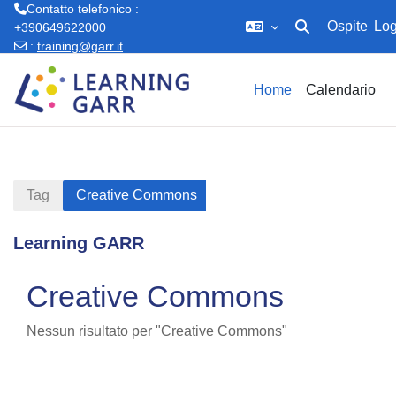
Contatto telefonico :
Ospite
Log
+390649622000
Attiva/disattiva in
:
training@garr.it
Vai al contenuto principale
Home
Calendario
Tag
Creative Commons
Learning GARR
Creative Commons
Nessun risultato per "Creative Commons"