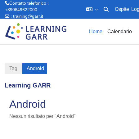
Contatto telefonico :
Ospite
Log
+390649622000
Attiva/disattiva in
:
training@garr.it
Vai al contenuto principale
Home
Calendario
Tag
Android
Learning GARR
Android
Nessun risultato per "Android"