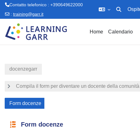
Contatto telefonico : +390649622000
Ospit
Attiva/disatt
:
training@garr.it
Vai al contenuto principale
Home
Calendario
docenzegarr
Compila il form per diventare un docente della comuni
Form docenze
Form docenze