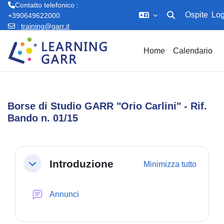
Contatto telefonico :
Ospite
Log
+390649622000
Attiva/disattiva in
:
training@garr.it
Vai al contenuto principale
Home
Calendario
Borse di Studio GARR "Orio Carlini" - Rif.
Bando n. 01/15
Schema della sezione
Introduzione
Minimizza tutto
Minimizza
Forum
Annunci