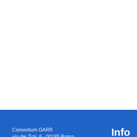
Info
Consortium GARR
via dei Tizii, 6 - 00185 Roma