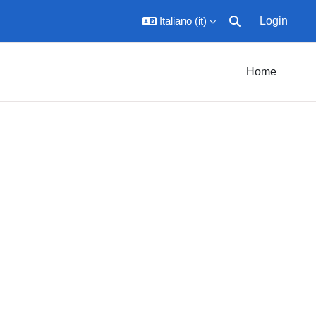
Italiano ‎(it)‎
Login
Attiva/disattiva inpu
Home