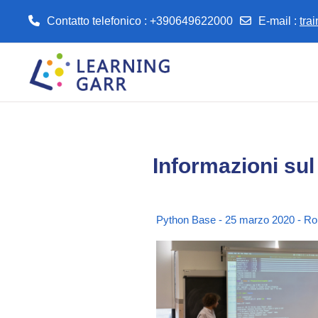
Contatto telefonico : +390649622000
E-mail
:
tra
Vai al contenuto principale
Informazioni sul
Python Base - 25 marzo 2020 - R