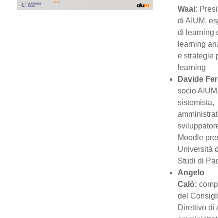
Waal:
Pres
di AIUM, es
di learning 
learning an
e strategie p
learning
Davide Fer
socio AIUM
sistemista,
amministrat
sviluppator
Moodle pre
Università 
Studi di Pa
Angelo
Calò:
comp
del Consigl
Direttivo di