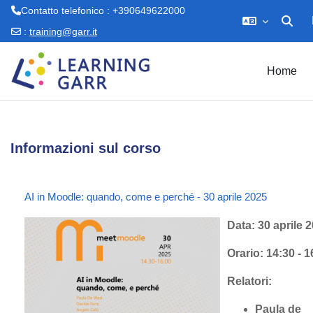
Contatto telefonico : +390649622000
Attiva/d
:
training@garr.it
Vai al contenuto principale
Home
Informazioni sul corso
AI in Moodle: quando, come e perché - 30 aprile 2025
Data: 30 aprile 
Orario: 14:30 - 1
Relatori:
Paula de