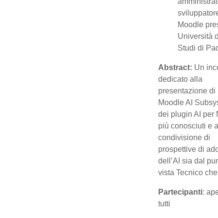
amministrat
sviluppator
Moodle pre
Università 
Studi di Pa
Abstract:
Un inc
dedicato alla
presentazione di
Moodle AI Subsy
dei plugin AI per
più conosciuti e a
condivisione di
prospettive di ad
dell’AI sia dal pu
vista Tecnico che
Partecipanti
: ap
tutti