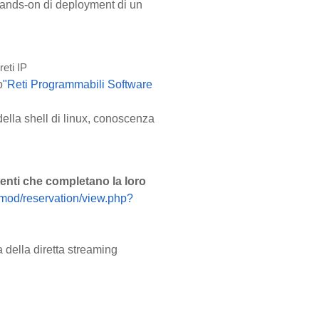
hands-on di deployment di un
eti IP
o
"Reti Programmabili Software
della shell di linux, conoscenza
tenti che completano la loro
it/mod/reservation/view.php?
ma della diretta streaming