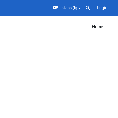
Italiano ‎(it)‎
Login
Attiva/disattiva inpu
Home