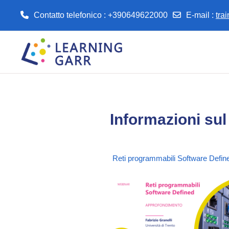
Contatto telefonico : +390649622000
E-mail
:
tra
Vai al contenuto principale
Informazioni sul
Reti programmabili Software Define