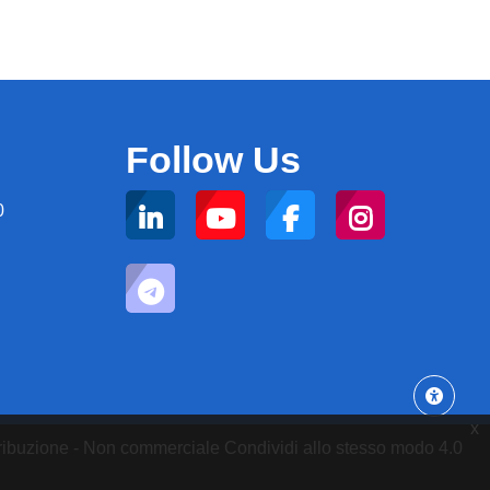
Follow Us
0
x
attribuzione - Non commerciale Condividi allo stesso modo 4.0