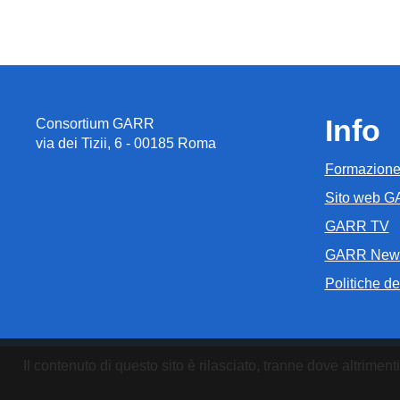
Info
Consortium GARR
via dei Tizii, 6 - 00185 Roma
Formazion
Sito web 
GARR TV
GARR New
Politiche del
Il contenuto di questo sito è rilasciato, tranne dove altrim