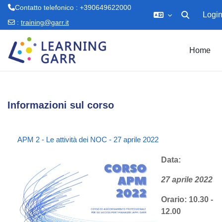
Contatto telefonico : +390649622000
Logi
Attiva/disatti
:
training@garr.it
Vai al contenuto principale
Home
Informazioni sul corso
APM 2 - Le attività dei NOC - 27 aprile 2022
Data:
27 aprile 2022
Orario: 10.30 -
12.00