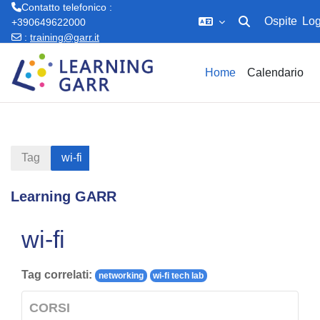
Contatto telefonico :
Ospite
Log
+390649622000
Attiva/disattiva in
:
training@garr.it
Vai al contenuto principale
Home
Calendario
Tag
wi-fi
Learning GARR
wi-fi
Tag correlati:
networking
wi-fi tech lab
CORSI