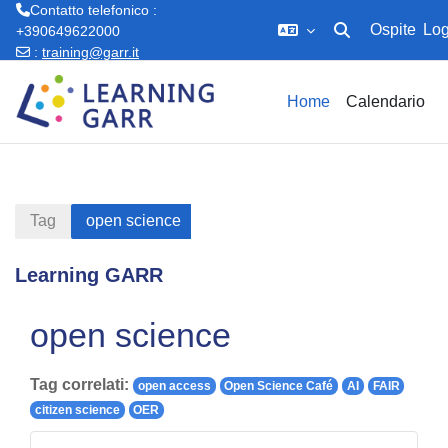
Contatto telefonico :
Ospite
Log
+390649622000
Attiva/disattiva in
:
training@garr.it
Vai al contenuto principale
Home
Calendario
Tag
open science
Learning GARR
open science
Tag correlati:
open access
Open Science Café
AI
FAIR
citizen science
OER