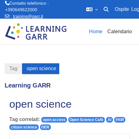
Contatto telefonico :
Ospite
Log
+390649622000
Attiva/disattiva in
:
training@garr.it
Vai al contenuto principale
Home
Calendario
Tag
open science
Learning GARR
open science
Tag correlati:
open access
Open Science Café
AI
FAIR
citizen science
OER