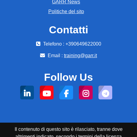
GARR News
Politiche del sito
Contatti
Telefono : +390649622000
Email :
training@garr.it
Follow Us
Il contenuto di questo sito è rilasciato, tranne dove
altrimenti indicato, secondo i termini della licenza