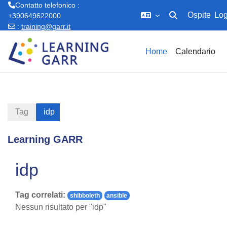
Contatto telefonico :
Ospite
Log
+390649622000
Attiva/disattiva in
:
training@garr.it
Vai al contenuto principale
Home
Calendario
Tag
idp
Learning GARR
idp
Tag correlati:
shibboleth
ansible
Nessun risultato per "idp"