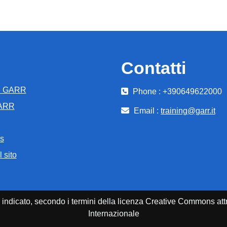
Contatti
e GARR
Phone : +390649622000
GARR
Email :
training@garr.it
s
 sito
enti indicato, secondo i termini della licenza Creative Commons 
Internazionale