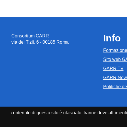
Info
Consortium GARR
via dei Tizii, 6 - 00185 Roma
Formazion
Sito web 
GARR TV
GARR New
Politiche del
Il contenuto di questo sito è rilasciato, tranne dove altrim