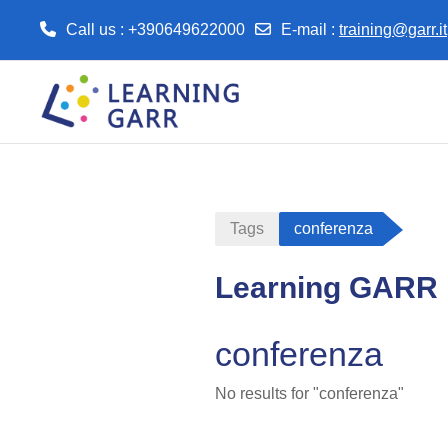
Call us
: +390649622000
E-mail
:
training@garr.it
Skip to main content
Tags
conferenza
Learning GARR
conferenza
No results for "conferenza"