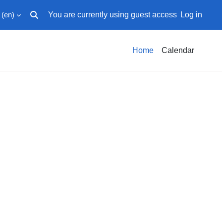
‎(en)‎
You are currently using guest access
Log in
Toggle search input
Home
Calendar