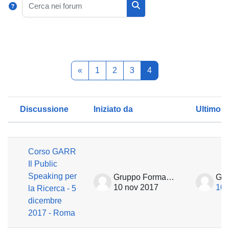
Cerca nei forum
Pagina precedente
Pagina 1
Pagina 2
Pagina 3
Pagina 4
«
1
2
3
4
Discussione
Iniziato da
Ultimo i
Stato
Elenco delle discussioni. Visualizzaz
Corso GARR
Il Public
Speaking per
Gruppo Formazione
10 nov 2017
10 
la Ricerca - 5
dicembre
2017 - Roma