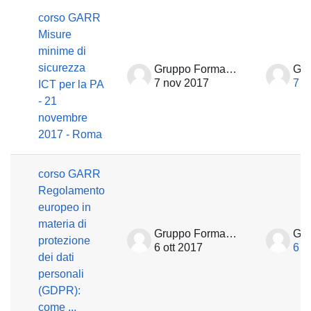
corso GARR
Misure
minime di
sicurezza
Gruppo Formazione
7 nov 2017
7 n
ICT per la PA
- 21
novembre
2017 - Roma
corso GARR
Regolamento
europeo in
materia di
Gruppo Formazione
protezione
6 ott 2017
6 o
dei dati
personali
(GDPR):
come ...