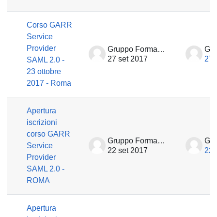
Corso GARR
Service
Provider
Gruppo Formazione
27 set 2017
27 
SAML 2.0 -
23 ottobre
2017 - Roma
Apertura
iscrizioni
corso GARR
Gruppo Formazione
Service
22 set 2017
22 
Provider
SAML 2.0 -
ROMA
Apertura