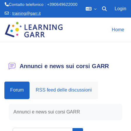
Contatto telefonico : +390649622000
Login
Attiva/disattiva 
:
training@garr.it
Vai al contenuto principale
Home
Annunci e news sui corsi GARR
Forum
RSS feed delle discussioni
Aggregazione dei criteri
Annunci e news sui corsi GARR
Cerca nei forum