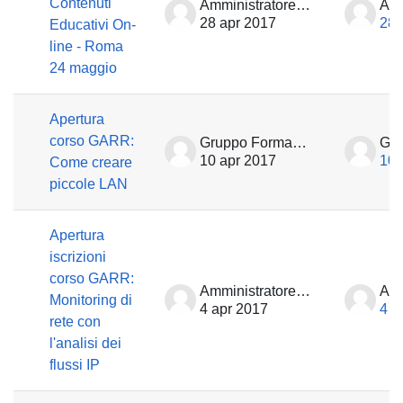
Contenuti
Amministratore Learning GARR
28 apr 2017
28 
Educativi On-
line - Roma
24 maggio
Apertura
corso GARR:
Gruppo Formazione
10 apr 2017
10 
Come creare
piccole LAN
Apertura
iscrizioni
corso GARR:
Amministratore Learning GARR
Monitoring di
4 apr 2017
4 a
rete con
l'analisi dei
flussi IP