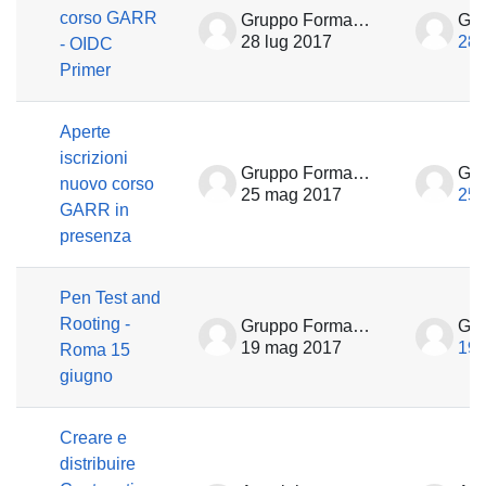
corso GARR
Gruppo Formazione
28 lug 2017
28 
- OIDC
Primer
Aperte
iscrizioni
Gruppo Formazione
nuovo corso
25 mag 2017
25 
GARR in
presenza
Pen Test and
Rooting -
Gruppo Formazione
19 mag 2017
19 
Roma 15
giugno
Creare e
distribuire