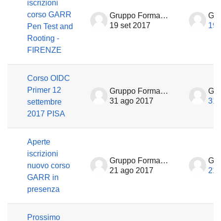
iscrizioni
corso GARR
Gruppo Formazione
19 set 2017
19 
Pen Test and
Rooting -
FIRENZE
Corso OIDC
Primer 12
Gruppo Formazione
31 ago 2017
31 
settembre
2017 PISA
Aperte
iscrizioni
Gruppo Formazione
nuovo corso
21 ago 2017
21 
GARR in
presenza
Prossimo