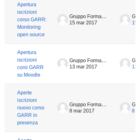
Apertura
iscrizioni
Gruppo Formazione
corso GARR:
15 mar 2017
15 
Monitoring
open source
Apertura
iscrizioni
Gruppo Formazione
13 mar 2017
13 
corsi GARR
su Moodle
Aperte
iscrizioni
Gruppo Formazione
nuovo corso
8 mar 2017
8 m
GARR in
presenza