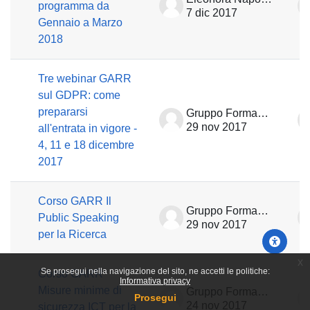
programma da
7 dic 2017
Gennaio a Marzo
2018
Tre webinar GARR
sul GDPR: come
prepararsi
Gruppo Formazione
29 nov 2017
all'entrata in vigore -
4, 11 e 18 dicembre
2017
Corso GARR Il
Gruppo Formazione
Public Speaking
29 nov 2017
per la Ricerca
x
Se prosegui nella navigazione del sito, ne accetti le politiche:
Corso GARR
Informativa privacy
Misure minime di
Gruppo Formazione
Prosegui
24 nov 2017
sicurezza ICT per la