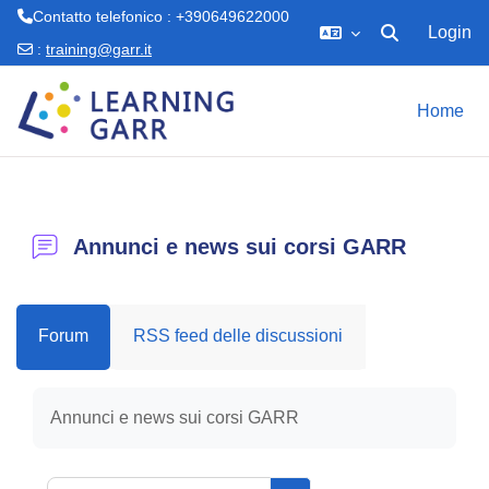
Contatto telefonico : +390649622000
Login
Attiva/disattiva 
:
training@garr.it
Vai al contenuto principale
Home
Annunci e news sui corsi GARR
Forum
RSS feed delle discussioni
Aggregazione dei criteri
Annunci e news sui corsi GARR
Cerca nei forum