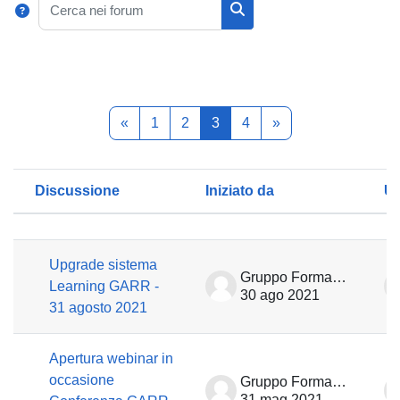
Cerca nei forum
Pagina precedente
Pagina 1
Pagina 2
Pagina 3
Pagina 4
Pagina successiva
«
1
2
3
4
»
Discussione
Iniziato da
Ul
Stato
Elenco delle discussioni. Visualizzaz
Upgrade sistema
Gruppo Formazione
Learning GARR -
30 ago 2021
31 agosto 2021
Apertura webinar in
occasione
Gruppo Formazione
31 mag 2021