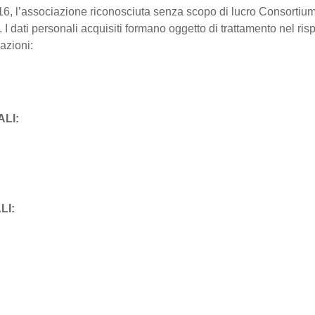
16, l’associazione riconosciuta senza scopo di lucro Consortium
li. I dati personali acquisiti formano oggetto di trattamento nel ri
mazioni:
LI:
LI: