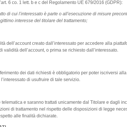
ll’art. 6 co. 1 lett. b e c del Regolamento UE 679/2016 (GDPR):
tto di cui l'interessato è parte o all'esecuzione di misure precont
gittimo interesse del titolare del trattamento;
idità dell’account creato dall’interessato per accedere alla piattafo
i validità dell’account, o prima se richiesto dall’interessato.
erimento dei dati richiesti è obbligatorio per poter iscriversi alla
l’interessato di usufruire di tale servizio.
 e telematica e saranno trattati unicamente dal Titolare e dagli i
ioni di trattamento nel rispetto delle disposizioni di legge necessa
petto alle finalità dichiarate.