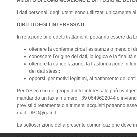
AMBITO DI COMUNICAZIONE E DIFFUSIONE DEI D
I dati personali degli utenti sono utilizzati unicamente al 
DIRITTI DEGLI INTERESSATI
In relazione ai predetti trattamenti potranno essere da Lei 
ottenere la conferma circa l'esistenza o meno di d
conoscere l'origine dei dati, la logica e la finalità s
ottenere la cancellazione, la trasformazione in form
dei dati stessi;
opporsi, per motivi legittimi, al trattamento dei dati
Per l’esercizio dei propri diritti l’interessato può riv
mandando un fax al numero +39 0649622044 o inviando una
previsti direttamente o altrimenti acquisiti potranno es
mail: DPO@garr.it.
La sottoscrizione della presente comunicazione deve int