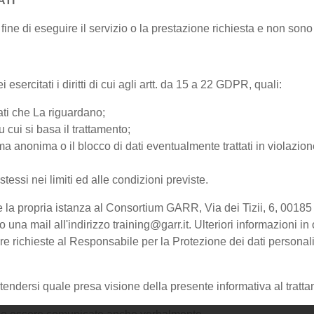
ATI
fine di eseguire il servizio o la prestazione richiesta e non sono c
esercitati i diritti di cui agli artt. da 15 a 22 GDPR, quali:
ati che La riguardano;
u cui si basa il trattamento;
a anonima o il blocco di dati eventualmente trattati in violazione
 stessi nei limiti ed alle condizioni previste.
olgere la propria istanza al Consortium GARR, Via dei Tizii, 6, 
 mail all'indirizzo training@garr.it. Ulteriori informazioni in 
sere richieste al Responsabile per la Protezione dei dati persona
endersi quale presa visione della presente informativa al tratta