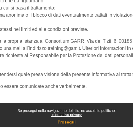
ati che La riguardano;
u cui si basa il trattamento;
a anonima o il blocco di dati eventualmente trattati in violazione
 stessi nei limiti ed alle condizioni previste.
olgere la propria istanza al Consortium GARR, Via dei Tizii, 6, 
 mail all'indirizzo training@garr.it. Ulteriori informazioni in 
sere richieste al Responsabile per la Protezione dei dati persona
endersi quale presa visione della presente informativa al tratta
ranno essere comunicate anche verbalmente.
Se prosegui nella navigazione del sito, ne accetti le politiche:
Informativa privacy
Prosegui