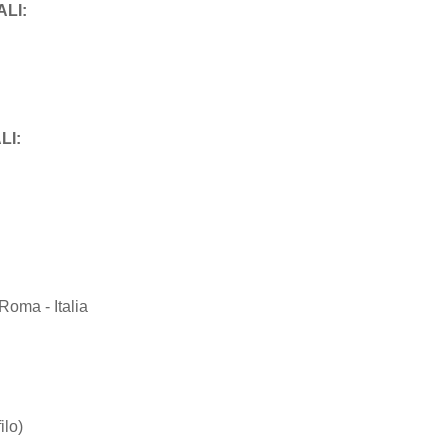
LI:
LI:
Roma - Italia
lo)