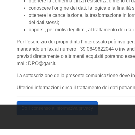
ottenere la conferma circa l'esistenza o meno di d
conoscere l'origine dei dati, la logica e la finalità s
ottenere la cancellazione, la trasformazione in form
dei dati stessi;
opporsi, per motivi legittimi, al trattamento dei dati
Per l’esercizio dei propri diritti l’interessato può riv
mandando un fax al numero +39 0649622044 o inviando una
previsti direttamente o altrimenti acquisiti potranno es
mail: DPO@garr.it.
La sottoscrizione della presente comunicazione deve int
Ulteriori informazioni circa il trattamento dei dati pot
Do il consenso a Informativa privacy