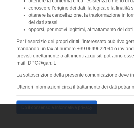
ottenere la conferma circa l'esistenza o meno di d
conoscere l'origine dei dati, la logica e la finalità s
ottenere la cancellazione, la trasformazione in form
dei dati stessi;
opporsi, per motivi legittimi, al trattamento dei dati
Per l’esercizio dei propri diritti l’interessato può riv
mandando un fax al numero +39 0649622044 o inviando una
previsti direttamente o altrimenti acquisiti potranno es
mail: DPO@garr.it.
La sottoscrizione della presente comunicazione deve int
Ulteriori informazioni circa il trattamento dei dati pot
Do il consenso a Informativa privacy