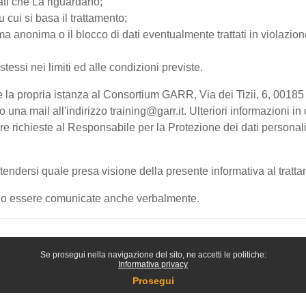
ati che La riguardano;
u cui si basa il trattamento;
a anonima o il blocco di dati eventualmente trattati in violazione
 stessi nei limiti ed alle condizioni previste.
olgere la propria istanza al Consortium GARR, Via dei Tizii, 6, 
 mail all'indirizzo training@garr.it. Ulteriori informazioni in 
sere richieste al Responsabile per la Protezione dei dati persona
endersi quale presa visione della presente informativa al tratta
ranno essere comunicate anche verbalmente.
Se prosegui nella navigazione del sito, ne accetti le politiche:
Informativa privacy
Prosegui