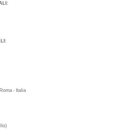
LI:
LI:
Roma - Italia
lo)